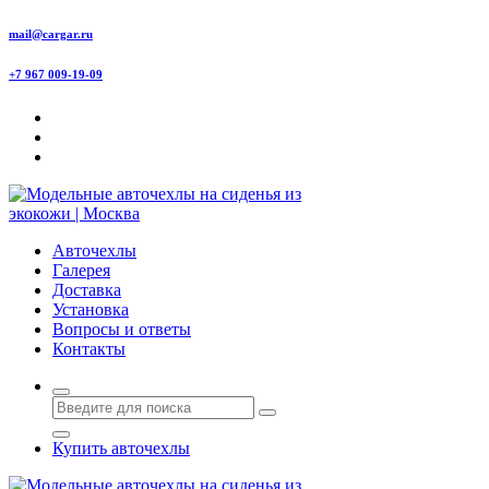
Перейти
mail@cargar.ru
к
содержимому
+7 967 009-19-09
Авточехлы с доставкой и установкой в Москве
Авточехлы
Галерея
Доставка
Установка
Вопросы и ответы
Контакты
Купить авточехлы