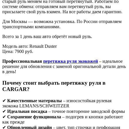
старый руль меняем на готовый перетянутый. Работаем по
системе обмена: отправляем вам перетянутый руль, вы
присылаете свой руль взамен. На все работы даем гарантию.
Для Москвы — возможна установка. По России отправляем
транспортными компаниями.
Всего за 1 день ваш авто обретёт новый руль.
Модель авто: Renault Duster
Ценa: 7900 руб.
Профессиональная
перетяжка руля экокожей
– идеальное
решение для обновления с заменой оригинальной детали день
в день!
Почему стоит выбрать перетяжку руля в
CARGAR?
✔
Качественные материалы
– износостойкая рулевая
экокожа LEMANS/SCHWEITZER
✔
Идеальная посадка
– точное повторение заводской формы
✔
Сохранение функционала
– подогрев и кнопки работают
как прежде
✔
Обновленный дизайн
– цвет, тип строчки и перфорация