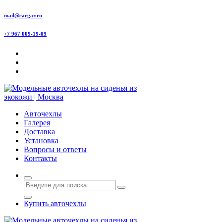
Перейти
mail@cargar.ru
к
содержимому
+7 967 009-19-09
Авточехлы с доставкой и установкой в Москве
Авточехлы
Галерея
Доставка
Установка
Вопросы и ответы
Контакты
Купить авточехлы