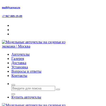
Перейти
mail@cargar.ru
к
содержимому
+7 967 009-19-09
Авточехлы с доставкой и установкой в Москве
Авточехлы
Галерея
Доставка
Установка
Вопросы и ответы
Контакты
Купить авточехлы