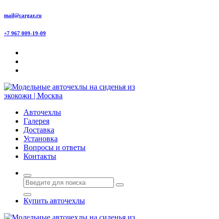
Перейти
mail@cargar.ru
к
содержимому
+7 967 009-19-09
Авточехлы с доставкой и установкой в Москве
Авточехлы
Галерея
Доставка
Установка
Вопросы и ответы
Контакты
Купить авточехлы