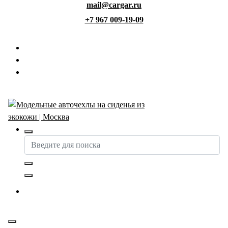
mail@cargar.ru
Перейти
к
+7 967 009-19-09
содержимому
Авточехлы с доставкой и установкой в Москве
Купить авточехлы