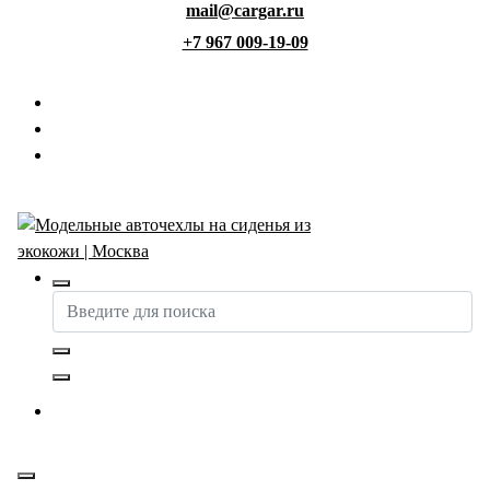
mail@cargar.ru
Перейти
к
+7 967 009-19-09
содержимому
Авточехлы с доставкой и установкой в Москве
Купить авточехлы