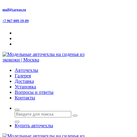
Перейти
mail@cargar.ru
к
содержимому
+7 967 009-19-09
Авточехлы с доставкой и установкой в Москве
Авточехлы
Галерея
Доставка
Установка
Вопросы и ответы
Контакты
Купить авточехлы