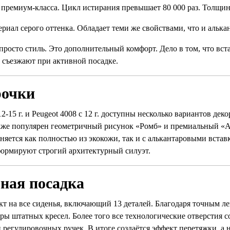
премиум-класса. Цикл истирания превышает 80 000 раз. Толщин
иал серого оттенка. Обладает теми же свойствами, что и алькан
росто стиль. Это дополнительный комфорт. Дело в том, что вст
е съезжают при активной посадке.
рочки
 с 12-15 г. и Peugeot 4008 с 12 г. доступны несколько вариантов 
акже популярен геометричный рисунок «Ромб» и премиальный «А
яется как полностью из экокожи, так и с алькантаровыми встав
ормируют строгий архитектурный силуэт.
ная посадка
 на все сиденья, включающий 13 деталей. Благодаря точным лек
 штатных кресел. Более того все технологические отверстия с
регулировочных ручек. В итоге создаётся эффект перетяжки, а н