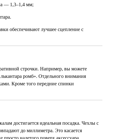
а — 1,3–1,4 мм;
тара.
авки обеспечивают лучшее сцепление с
декоративной строчки. Например, вы можете
лькантара ромб». Отдельного внимания
ками. Кроме того передние спинки
алам достигается идеальная посадка. Чехлы с
овпадают до миллиметра. Это касается
е просто надетого поверх аксессуара.