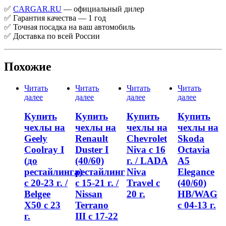
✅
CARGAR.RU
— официальный дилер
✅ Гарантия качества — 1 год
✅ Точная посадка на ваш автомобиль
✅ Доставка по всей России
Похожие
Читать
Читать
Читать
Читать
далее
далее
далее
далее
Купить
Купить
Купить
Купить
чехлы на
чехлы на
чехлы на
чехлы на
Geely
Renault
Chevrolet
Skoda
Coolray I
Duster I
Niva с 16
Octavia
(до
(40/60)
г. / LADA
A5
рестайлинга)
рестайлинг
Niva
Elegance
с 20-23 г. /
с 15-21 г. /
Travel с
(40/60)
Belgee
Nissan
20 г.
HB/WAG
X50 с 23
Terrano
с 04-13 г.
г.
III с 17-22