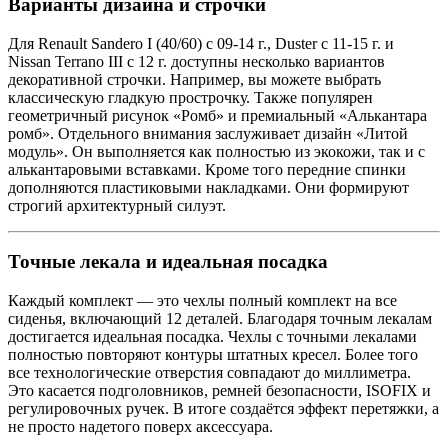
Варианты дизайна и строчки
Для Renault Sandero I (40/60) с 09-14 г., Duster с 11-15 г. и
Nissan Terrano III с 12 г. доступны несколько вариантов
декоративной строчки. Например, вы можете выбрать
классическую гладкую прострочку. Также популярен
геометричный рисунок «Ромб» и премиальный «Алькантара
ромб». Отдельного внимания заслуживает дизайн «Литой
модуль». Он выполняется как полностью из экокожи, так и с
алькантаровыми вставками. Кроме того передние спинки
дополняются пластиковыми накладками. Они формируют
строгий архитектурный силуэт.
Точные лекала и идеальная посадка
Каждый комплект — это чехлы полный комплект на все
сиденья, включающий 12 деталей. Благодаря точным лекалам
достигается идеальная посадка. Чехлы с точными лекалами
полностью повторяют контуры штатных кресел. Более того
все технологические отверстия совпадают до миллиметра.
Это касается подголовников, ремней безопасности, ISOFIX и
регулировочных ручек. В итоге создаётся эффект перетяжки, а
не просто надетого поверх аксессуара.