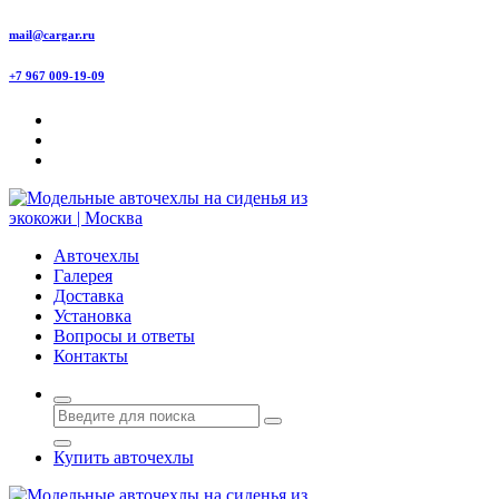
Перейти
mail@cargar.ru
к
содержимому
+7 967 009-19-09
Авточехлы с доставкой и установкой в Москве
Авточехлы
Галерея
Доставка
Установка
Вопросы и ответы
Контакты
Купить авточехлы